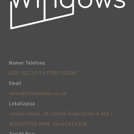
Numer Telefonu
0203 302 2213
|
07983 029249
Email
sales@360windows.co.uk
Lokalizacja
Joanna House, 34 Central Road Suites 6 and 7
WORCESTER PARK, Surrey,KT4 8JB,
Znajdź Nas: