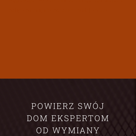
węglowego. Wybierz nas do następnego projektu i
dołącz do nas, aby dokonać trwałej zmiany.
POWIERZ SWÓJ
DOM EKSPERTOM
OD WYMIANY