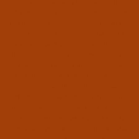
zrównoważoną gospodarkę leśną, zapewniając, że
każdy materiał używany w naszych produktach
spełnia rygorystyczne normy środowiskowe.
Wybierając materiały z certyfikatem FSC, nie tylko
dostarczamy wysokiej jakości, trwałe rozwiązania,
ale także pomagamy zachować naturalne
ekosystemy dla przyszłych pokoleń.
Zrównoważony rozwój to dla nas nie tylko trend -
to odpowiedzialność.
Dzięki naszemu
ekologicznemu podejściu staramy się oferować
klientom produkty, które wzbogacają ich domy,
jednocześnie wspierając globalne wysiłki na rzecz
zwalczania wylesiania i zmniejszania śladu