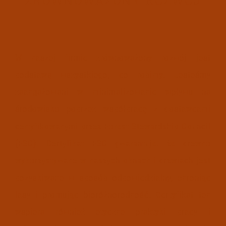
ZRÓWNOWAŻONY ROZWÓJ
W naszej firmie zrównoważony rozwój jest
podstawą wszystkiego, co robimy. Jesteśmy
zaangażowani w minimalizowanie wpływu na
środowisko poprzez współpracę z dostawcami
certyfikowanymi przez Forest Stewardship Council
(FSC). Certyfikat FSC gwarantuje, że drewno
wykorzystywane w naszych oknach i drzwiach jest
pozyskiwane w sposób odpowiedzialny, chroniąc
lasy i promując bioróżnorodność. Certyfikat ten
wspiera również etyczne praktyki pracy i