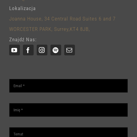
Lokalizacja
Joanna House, 34 Central Road Suites 6 and 7
WORCESTER PARK, Surrey,KT4 8JB,
Znajdź Nas: