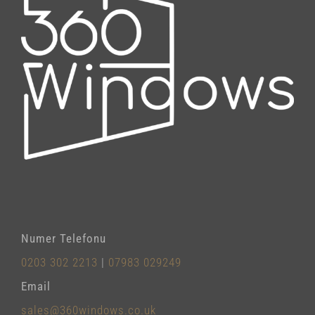
Numer Telefonu
0203 302 2213
|
07983 029249
Email
sales@360windows.co.uk