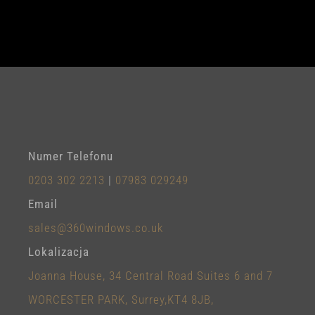
Numer Telefonu
0203 302 2213
|
07983 029249
Email
sales@360windows.co.uk
Lokalizacja
Joanna House, 34 Central Road Suites 6 and 7
WORCESTER PARK, Surrey,KT4 8JB,