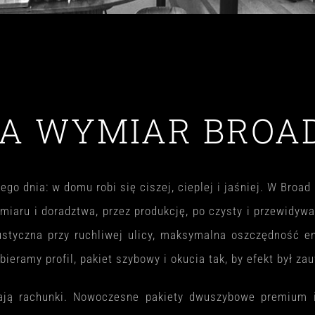
A WYMIAR BROA
go dnia: w domu robi się ciszej, cieplej i jaśniej. W Broad
omiaru i doradztwa, przez produkcję, po czysty i przewid
kustyczna przy ruchliwej ulicy, maksymalna oszczędność e
ieramy profil, pakiet szybowy i okucia tak, by efekt był zau
żają rachunki. Nowoczesne pakiety dwuszybowe premium 