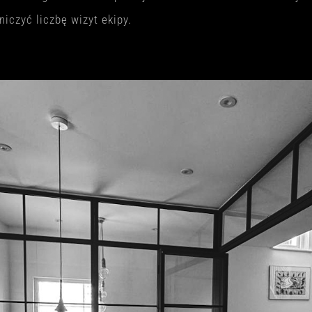
niczyć liczbę wizyt ekipy.