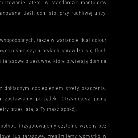
zegrzewanie latem. W standardzie montujemy
nowane. Jeśli dom stoi przy ruchliwej ulicy,
rewnopodobnych, także w wariancie dual colour
owocześniejszych bryłach sprawdza się flush
wi tarasowe przesuwne, które otwierają dom na
z dokładnym dociepleniem strefy osadzenia.
u zostawiamy porządek. Otrzymujesz jasną
ry przez lata, a Ty masz spokój.
spólnot. Przygotowujemy czytelne wyceny bez
iowe lub tarasowe, zrealizujemy wszystko w