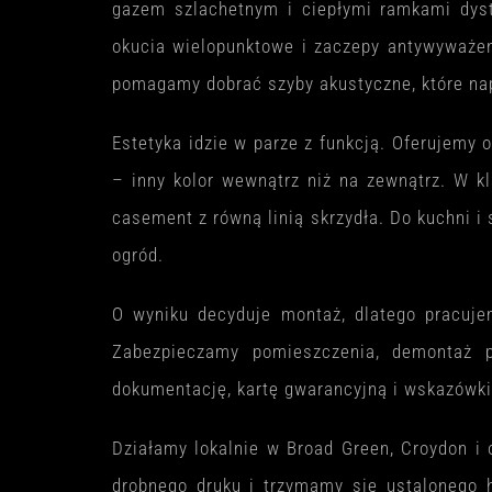
gazem szlachetnym i ciepłymi ramkami dyst
okucia wielopunktowe i zaczepy antywyważeni
pomagamy dobrać szyby akustyczne, które nap
Estetyka idzie w parze z funkcją. Oferujemy 
– inny kolor wewnątrz niż na zewnątrz. W k
casement z równą linią skrzydła. Do kuchni i
ogród.
O wyniku decyduje montaż, dlatego pracuje
Zabezpieczamy pomieszczenia, demontaż p
dokumentację, kartę gwarancyjną i wskazówki
Działamy lokalnie w Broad Green, Croydon i
drobnego druku i trzymamy się ustalonego 