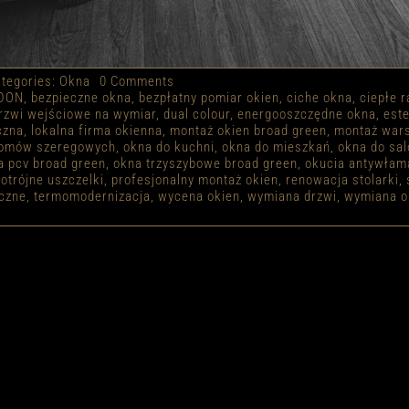
on
tegories:
Okna
0 Comments
OKNA
DON
,
bezpieczne okna
,
bezpłatny pomiar okien
,
ciche okna
,
ciepłe 
NA
rzwi wejściowe na wymiar
,
dual colour
,
energooszczędne okna
,
est
WYMIAR
czna
,
lokalna firma okienna
,
montaż okien broad green
,
montaż war
BROAD
domów szeregowych
,
okna do kuchni
,
okna do mieszkań
,
okna do sa
GREEN
a pcv broad green
,
okna trzyszybowe broad green
,
okucia antywłam
otrójne uszczelki
,
profesjonalny montaż okien
,
renowacja stolarki
,
czne
,
termomodernizacja
,
wycena okien
,
wymiana drzwi
,
wymiana o