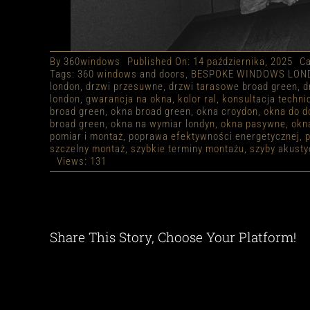
By
360windows
Published On: 14 października, 2025
Ca
Tags:
360 windows and doors
,
BESPOKE WINDOWS LON
london
,
drzwi przesuwne
,
drzwi tarasowe broad green
,
d
london
,
gwarancja na okna
,
kolor ral
,
konsultacja techni
broad green
,
okna broad green
,
okna croydon
,
okna do 
broad green
,
okna na wymiar londyn
,
okna pasywne
,
okn
pomiar i montaż
,
poprawa efektywności energetycznej
,
p
szczelny montaż
,
szybkie terminy montażu
,
szyby akusty
Views: 131
Share This Story, Choose Your Platform!