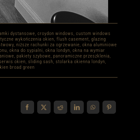
ramki dystansowe
,
croydon windows
,
custom windows
etyczne wykończenia okien
,
flush casement
,
glazing
stwowy
,
niższe rachunki za ogrzewanie
,
okna aluminiowe
lonu
,
okna do sypialni
,
okna londyn
,
okna na wymiar
aniowe
,
pakiety szybowe
,
panoramiczne przeszklenia
,
serwis okien
,
sliding sash
,
stolarka okienna londyn
,
kien broad green