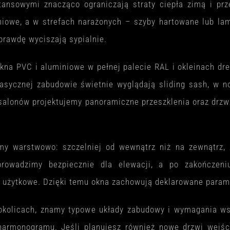
ansowymi znacząco ograniczają straty ciepła zimą i pr
owe, a w strefach narażonych – szyby hartowane lub lami
rawdę wyciszają sypialnie.
okna PVC i aluminiowe w pełnej palecie RAL i okleinach d
lasycznej zabudowie świetnie wyglądają sliding sash, w n
 salonów projektujemy panoramiczne przeszklenia oraz drz
my warstwowo: szczelniej od wewnątrz niż na zewnątrz, 
rowadzimy bezpiecznie dla elewacji, a po zakończeni
 użytkowe. Dzięki temu okna zachowują deklarowane paramet
 okolicach, znamy typowe układy zabudowy i wymagania w
harmonogramu. Jeśli planujesz również nowe drzwi wejśc