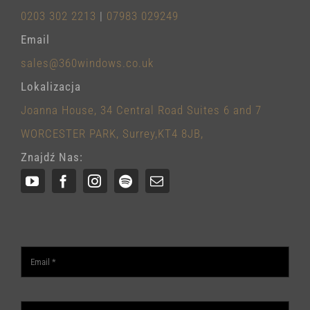
0203 302 2213
|
07983 029249
Email
sales@360windows.co.uk
Lokalizacja
Joanna House, 34 Central Road Suites 6 and 7
WORCESTER PARK, Surrey,KT4 8JB,
Znajdź Nas: